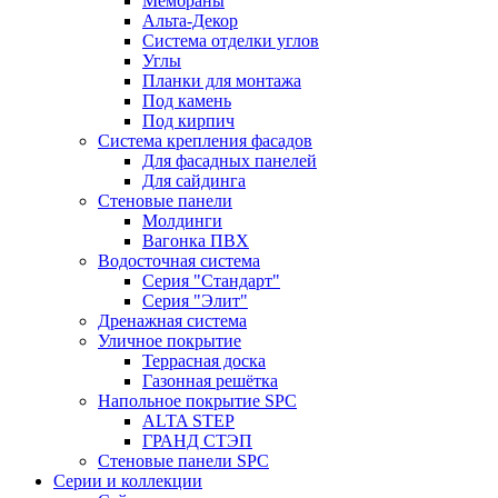
Мембраны
Альта-Декор
Система отделки углов
Углы
Планки для монтажа
Под камень
Под кирпич
Система крепления фасадов
Для фасадных панелей
Для сайдинга
Стеновые панели
Молдинги
Вагонка ПВХ
Водосточная система
Серия "Стандарт"
Серия "Элит"
Дренажная система
Уличное покрытие
Террасная доска
Газонная решётка
Напольное покрытие SPC
ALTA STEP
ГРАНД СТЭП
Стеновые панели SPC
Серии и коллекции