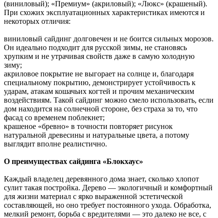
(виниловый); «Премиум» (акриловый); «Люкс» (крашеный).
При схожих эксплуатационных характеристиках имеются и
некоторых отличия:
виниловый сайдинг долговечен и не боится сильных морозов.
Он идеально подходит для русской зимы, не становясь
хрупким и не утрачивая свойств даже в самую холодную
зиму;
акриловое покрытие не выгорает на солнце и, благодаря
специальному покрытию, демонстрирует устойчивость к
ударам, атакам кошачьих когтей и прочим механическим
воздействиям. Такой сайдинг можно смело использовать, если
дом находится на солнечной стороне, без страха за то, что
фасад со временем поблекнет;
крашеное «бревно» в точности повторяет рисунок
натуральной древесины и натуральные цвета, а потому
выглядит вполне реалистично.
О преимуществах сайдинга «Блокхаус»
Каждый владелец деревянного дома знает, сколько хлопот
сулит такая постройка. Дерево — экологичный и комфортный
для жизни материал с ярко выраженной эстетической
составляющей, но оно требует постоянного ухода. Обработка,
мелкий ремонт, борьба с вредителями — это далеко не все, с