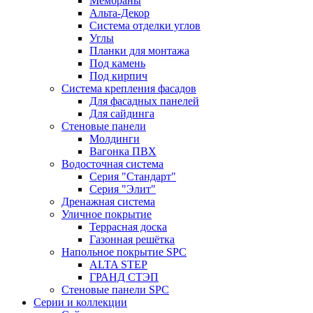
Мембраны
Альта-Декор
Система отделки углов
Углы
Планки для монтажа
Под камень
Под кирпич
Система крепления фасадов
Для фасадных панелей
Для сайдинга
Стеновые панели
Молдинги
Вагонка ПВХ
Водосточная система
Серия "Стандарт"
Серия "Элит"
Дренажная система
Уличное покрытие
Террасная доска
Газонная решётка
Напольное покрытие SPC
ALTA STEP
ГРАНД СТЭП
Стеновые панели SPC
Серии и коллекции