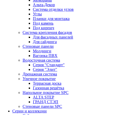
Мембраны
Альта-Декор
Система отделки углов
Углы
Планки для монтажа
Под камень
Под кирпич
Система крепления фасадов
Для фасадных панелей
Для сайдинга
Стеновые панели
Молдинги
Вагонка ПВХ
Водосточная система
Серия "Стандарт"
Серия "Элит"
Дренажная система
Уличное покрытие
Террасная доска
Газонная решётка
Напольное покрытие SPC
ALTA STEP
ГРАНД СТЭП
Стеновые панели SPC
Серии и коллекции