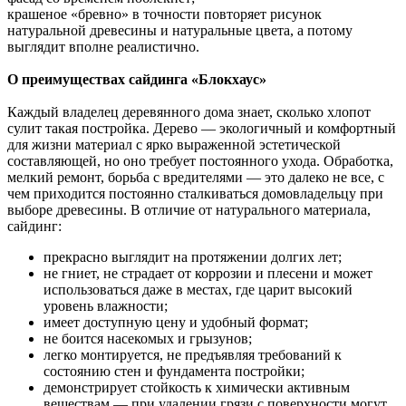
крашеное «бревно» в точности повторяет рисунок
натуральной древесины и натуральные цвета, а потому
выглядит вполне реалистично.
О преимуществах сайдинга «Блокхаус»
Каждый владелец деревянного дома знает, сколько хлопот
сулит такая постройка. Дерево — экологичный и комфортный
для жизни материал с ярко выраженной эстетической
составляющей, но оно требует постоянного ухода. Обработка,
мелкий ремонт, борьба с вредителями — это далеко не все, с
чем приходится постоянно сталкиваться домовладельцу при
выборе древесины. В отличие от натурального материала,
сайдинг:
прекрасно выглядит на протяжении долгих лет;
не гниет, не страдает от коррозии и плесени и может
использоваться даже в местах, где царит высокий
уровень влажности;
имеет доступную цену и удобный формат;
не боится насекомых и грызунов;
легко монтируется, не предъявляя требований к
состоянию стен и фундамента постройки;
демонстрирует стойкость к химически активным
веществам — при удалении грязи с поверхности могут