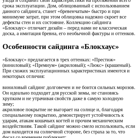
ухода и сохранит свои характеристики на протяжении всего
срока эксплуатации. Дом, облицованный с использованием
данного сайдинга, станет «бревенчатым» быстро и при
минимуме затрат, при этом облицовка надежно скроет все
дефекты стен и их состояние. Коллекцию сайдинга
«Блокхаус» отличает дизайн – перед нами не классическая
доска, а имитация бревна, его необычной фактуры и оттенков.
Особенности сайдинга «Блокхаус»
«Блокхаус» предлагается в трех оттенках: «Престиж»
(виниловый); «Премиум» (акриловый); «Люкс» (крашеный).
При схожих эксплуатационных характеристиках имеются и
некоторых отличия:
виниловый сайдинг долговечен и не боится сильных морозов.
Он идеально подходит для русской зимы, не становясь
хрупким и не утрачивая свойств даже в самую холодную
зиму;
акриловое покрытие не выгорает на солнце и, благодаря
специальному покрытию, демонстрирует устойчивость к
ударам, атакам кошачьих когтей и прочим механическим
воздействиям. Такой сайдинг можно смело использовать, если
дом находится на солнечной стороне, без страха за то, что
фасад со временем поблекнет;