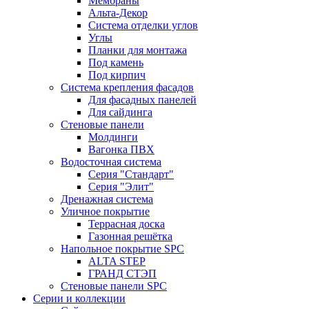
Мембраны
Альта-Декор
Система отделки углов
Углы
Планки для монтажа
Под камень
Под кирпич
Система крепления фасадов
Для фасадных панелей
Для сайдинга
Стеновые панели
Молдинги
Вагонка ПВХ
Водосточная система
Серия "Стандарт"
Серия "Элит"
Дренажная система
Уличное покрытие
Террасная доска
Газонная решётка
Напольное покрытие SPC
ALTA STEP
ГРАНД СТЭП
Стеновые панели SPC
Серии и коллекции