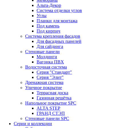
Мембраны
Альта-Декор
Система отделки углов
Углы
Планки для монтажа
Под камень
Под кирпич
Система крепления фасадов
Для фасадных панелей
Для сайдинга
Стеновые панели
Молдинги
Вагонка ПВХ
Водосточная система
Серия "Стандарт"
Серия "Элит"
Дренажная система
Уличное покрытие
Террасная доска
Газонная решётка
Напольное покрытие SPC
ALTA STEP
ГРАНД СТЭП
Стеновые панели SPC
Серии и коллекции