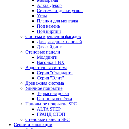
Мембраны
Альта-Декор
Система отделки углов
Углы
Планки для монтажа
Под камень
Под кирпич
Система крепления фасадов
Для фасадных панелей
Для сайдинга
Стеновые панели
Молдинги
Вагонка ПВХ
Водосточная система
Серия "Стандарт"
Серия "Элит"
Дренажная система
Уличное покрытие
Террасная доска
Газонная решётка
Напольное покрытие SPC
ALTA STEP
ГРАНД СТЭП
Стеновые панели SPC
Серии и коллекции