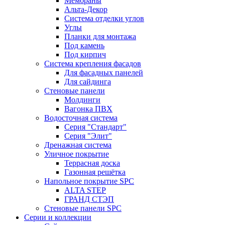
Мембраны
Альта-Декор
Система отделки углов
Углы
Планки для монтажа
Под камень
Под кирпич
Система крепления фасадов
Для фасадных панелей
Для сайдинга
Стеновые панели
Молдинги
Вагонка ПВХ
Водосточная система
Серия "Стандарт"
Серия "Элит"
Дренажная система
Уличное покрытие
Террасная доска
Газонная решётка
Напольное покрытие SPC
ALTA STEP
ГРАНД СТЭП
Стеновые панели SPC
Серии и коллекции