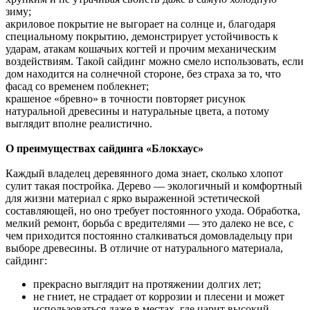
зиму;
акриловое покрытие не выгорает на солнце и, благодаря
специальному покрытию, демонстрирует устойчивость к
ударам, атакам кошачьих когтей и прочим механическим
воздействиям. Такой сайдинг можно смело использовать, если
дом находится на солнечной стороне, без страха за то, что
фасад со временем поблекнет;
крашеное «бревно» в точности повторяет рисунок
натуральной древесины и натуральные цвета, а потому
выглядит вполне реалистично.
О преимуществах сайдинга «Блокхаус»
Каждый владелец деревянного дома знает, сколько хлопот
сулит такая постройка. Дерево — экологичный и комфортный
для жизни материал с ярко выраженной эстетической
составляющей, но оно требует постоянного ухода. Обработка,
мелкий ремонт, борьба с вредителями — это далеко не все, с
чем приходится постоянно сталкиваться домовладельцу при
выборе древесины. В отличие от натурального материала,
сайдинг:
прекрасно выглядит на протяжении долгих лет;
не гниет, не страдает от коррозии и плесени и может
использоваться даже в местах, где царит высокий