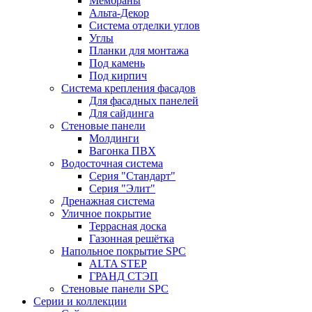
Мембраны
Альта-Декор
Система отделки углов
Углы
Планки для монтажа
Под камень
Под кирпич
Система крепления фасадов
Для фасадных панелей
Для сайдинга
Стеновые панели
Молдинги
Вагонка ПВХ
Водосточная система
Серия "Стандарт"
Серия "Элит"
Дренажная система
Уличное покрытие
Террасная доска
Газонная решётка
Напольное покрытие SPC
ALTA STEP
ГРАНД СТЭП
Стеновые панели SPC
Серии и коллекции