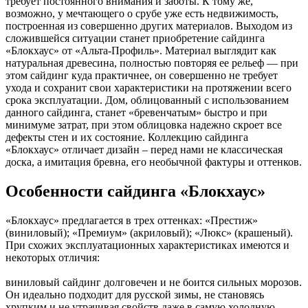
требует постоянного внимания и заботы. К тому же,
возможно, у мечтающего о срубе уже есть недвижимость,
построенная из совершенно других материалов. Выходом из
сложившейся ситуации станет приобретение сайдинга
«Блокхаус» от «Альта-Профиль». Материал выглядит как
натуральная древесина, полностью повторяя ее рельеф — при
этом сайдинг куда практичнее, он совершенно не требует
ухода и сохранит свои характеристики на протяжении всего
срока эксплуатации. Дом, облицованный с использованием
данного сайдинга, станет «бревенчатым» быстро и при
минимуме затрат, при этом облицовка надежно скроет все
дефекты стен и их состояние. Коллекцию сайдинга
«Блокхаус» отличает дизайн – перед нами не классическая
доска, а имитация бревна, его необычной фактуры и оттенков.
Особенности сайдинга «Блокхаус»
«Блокхаус» предлагается в трех оттенках: «Престиж»
(виниловый); «Премиум» (акриловый); «Люкс» (крашеный).
При схожих эксплуатационных характеристиках имеются и
некоторых отличия:
виниловый сайдинг долговечен и не боится сильных морозов.
Он идеально подходит для русской зимы, не становясь
хрупким и не утрачивая свойств даже в самую холодную