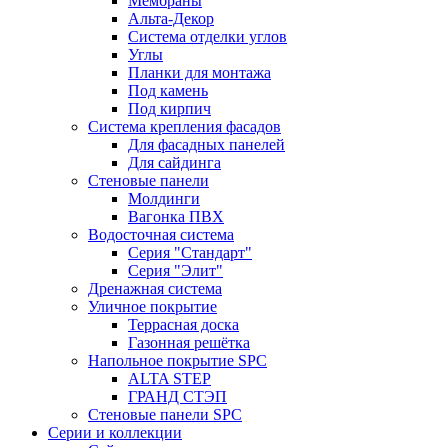
Мембраны
Альта-Декор
Система отделки углов
Углы
Планки для монтажа
Под камень
Под кирпич
Система крепления фасадов
Для фасадных панелей
Для сайдинга
Стеновые панели
Молдинги
Вагонка ПВХ
Водосточная система
Серия "Стандарт"
Серия "Элит"
Дренажная система
Уличное покрытие
Террасная доска
Газонная решётка
Напольное покрытие SPC
ALTA STEP
ГРАНД СТЭП
Стеновые панели SPC
Серии и коллекции