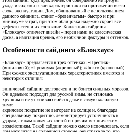
этом сайдинг куда практичнее, он совершенно не требует
ухода и сохранит свои характеристики на протяжении всего
срока эксплуатации. Дом, облицованный с использованием
данного сайдинга, станет «бревенчатым» быстро и при
минимуме затрат, при этом облицовка надежно скроет все
дефекты стен и их состояние. Коллекцию сайдинга
«Блокхаус» отличает дизайн – перед нами не классическая
доска, а имитация бревна, его необычной фактуры и оттенков.
Особенности сайдинга «Блокхаус»
«Блокхаус» предлагается в трех оттенках: «Престиж»
(виниловый); «Премиум» (акриловый); «Люкс» (крашеный).
При схожих эксплуатационных характеристиках имеются и
некоторых отличия:
виниловый сайдинг долговечен и не боится сильных морозов.
Он идеально подходит для русской зимы, не становясь
хрупким и не утрачивая свойств даже в самую холодную
зиму;
акриловое покрытие не выгорает на солнце и, благодаря
специальному покрытию, демонстрирует устойчивость к
ударам, атакам кошачьих когтей и прочим механическим
воздействиям. Такой сайдинг можно смело использовать, если
дом находится на солнечной стороне, без страха за то, что