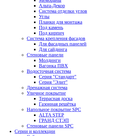
Мембраны
Альта-Декор
Система отделки углов
Углы
Планки для монтажа
Под камень
Под кирпич
Система крепления фасадов
Для фасадных панелей
Для сайдинга
Стеновые панели
Молдинги
Вагонка ПВХ
Водосточная система
Серия "Стандарт"
Серия "Элит"
Дренажная система
Уличное покрытие
Террасная доска
Газонная решётка
Напольное покрытие SPC
ALTA STEP
ГРАНД СТЭП
Стеновые панели SPC
Серии и коллекции