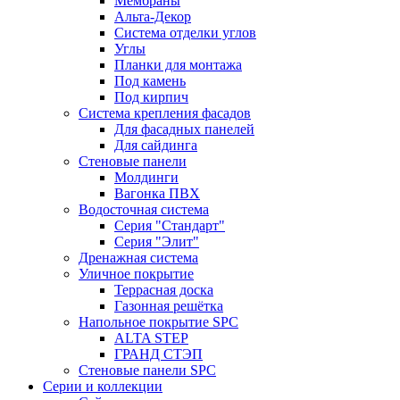
Мембраны
Альта-Декор
Система отделки углов
Углы
Планки для монтажа
Под камень
Под кирпич
Система крепления фасадов
Для фасадных панелей
Для сайдинга
Стеновые панели
Молдинги
Вагонка ПВХ
Водосточная система
Серия "Стандарт"
Серия "Элит"
Дренажная система
Уличное покрытие
Террасная доска
Газонная решётка
Напольное покрытие SPC
ALTA STEP
ГРАНД СТЭП
Стеновые панели SPC
Серии и коллекции