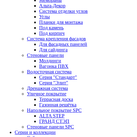
Мембраны
Альта-Декор
Система отделки углов
Углы
Планки для монтажа
Под камень
Под кирпич
Система крепления фасадов
Для фасадных панелей
Для сайдинга
Стеновые панели
Молдинги
Вагонка ПВХ
Водосточная система
Серия "Стандарт"
Серия "Элит"
Дренажная система
Уличное покрытие
Террасная доска
Газонная решётка
Напольное покрытие SPC
ALTA STEP
ГРАНД СТЭП
Стеновые панели SPC
Серии и коллекции