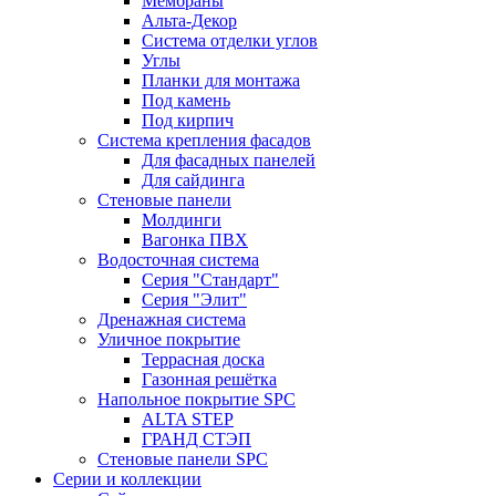
Мембраны
Альта-Декор
Система отделки углов
Углы
Планки для монтажа
Под камень
Под кирпич
Система крепления фасадов
Для фасадных панелей
Для сайдинга
Стеновые панели
Молдинги
Вагонка ПВХ
Водосточная система
Серия "Стандарт"
Серия "Элит"
Дренажная система
Уличное покрытие
Террасная доска
Газонная решётка
Напольное покрытие SPC
ALTA STEP
ГРАНД СТЭП
Стеновые панели SPC
Серии и коллекции