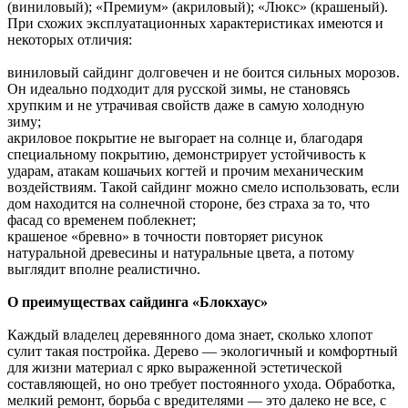
(виниловый); «Премиум» (акриловый); «Люкс» (крашеный).
При схожих эксплуатационных характеристиках имеются и
некоторых отличия:
виниловый сайдинг долговечен и не боится сильных морозов.
Он идеально подходит для русской зимы, не становясь
хрупким и не утрачивая свойств даже в самую холодную
зиму;
акриловое покрытие не выгорает на солнце и, благодаря
специальному покрытию, демонстрирует устойчивость к
ударам, атакам кошачьих когтей и прочим механическим
воздействиям. Такой сайдинг можно смело использовать, если
дом находится на солнечной стороне, без страха за то, что
фасад со временем поблекнет;
крашеное «бревно» в точности повторяет рисунок
натуральной древесины и натуральные цвета, а потому
выглядит вполне реалистично.
О преимуществах сайдинга «Блокхаус»
Каждый владелец деревянного дома знает, сколько хлопот
сулит такая постройка. Дерево — экологичный и комфортный
для жизни материал с ярко выраженной эстетической
составляющей, но оно требует постоянного ухода. Обработка,
мелкий ремонт, борьба с вредителями — это далеко не все, с