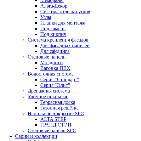
Мембраны
Альта-Декор
Система отделки углов
Углы
Планки для монтажа
Под камень
Под кирпич
Система крепления фасадов
Для фасадных панелей
Для сайдинга
Стеновые панели
Молдинги
Вагонка ПВХ
Водосточная система
Серия "Стандарт"
Серия "Элит"
Дренажная система
Уличное покрытие
Террасная доска
Газонная решётка
Напольное покрытие SPC
ALTA STEP
ГРАНД СТЭП
Стеновые панели SPC
Серии и коллекции