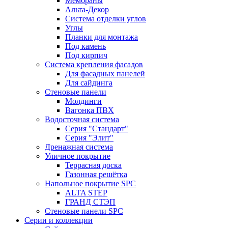
Мембраны
Альта-Декор
Система отделки углов
Углы
Планки для монтажа
Под камень
Под кирпич
Система крепления фасадов
Для фасадных панелей
Для сайдинга
Стеновые панели
Молдинги
Вагонка ПВХ
Водосточная система
Серия "Стандарт"
Серия "Элит"
Дренажная система
Уличное покрытие
Террасная доска
Газонная решётка
Напольное покрытие SPC
ALTA STEP
ГРАНД СТЭП
Стеновые панели SPC
Серии и коллекции