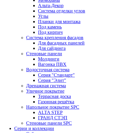
Мембраны
Альта-Декор
Система отделки углов
Углы
Планки для монтажа
Под камень
Под кирпич
Система крепления фасадов
Для фасадных панелей
Для сайдинга
Стеновые панели
Молдинги
Вагонка ПВХ
Водосточная система
Серия "Стандарт"
Серия "Элит"
Дренажная система
Уличное покрытие
Террасная доска
Газонная решётка
Напольное покрытие SPC
ALTA STEP
ГРАНД СТЭП
Стеновые панели SPC
Серии и коллекции