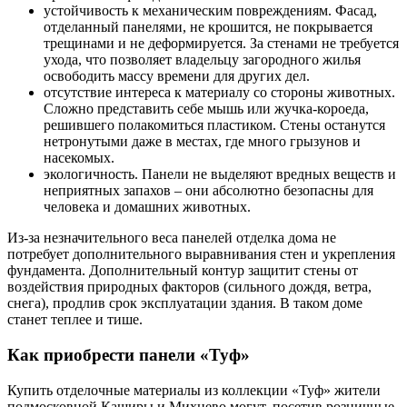
устойчивость к механическим повреждениям. Фасад,
отделанный панелями, не крошится, не покрывается
трещинами и не деформируется. За стенами не требуется
ухода, что позволяет владельцу загородного жилья
освободить массу времени для других дел.
отсутствие интереса к материалу со стороны животных.
Сложно представить себе мышь или жучка-короеда,
решившего полакомиться пластиком. Стены останутся
нетронутыми даже в местах, где много грызунов и
насекомых.
экологичность. Панели не выделяют вредных веществ и
неприятных запахов – они абсолютно безопасны для
человека и домашних животных.
Из-за незначительного веса панелей отделка дома не
потребует дополнительного выравнивания стен и укрепления
фундамента. Дополнительный контур защитит стены от
воздействия природных факторов (сильного дождя, ветра,
снега), продлив срок эксплуатации здания. В таком доме
станет теплее и тише.
Как приобрести панели «Туф»
Купить отделочные материалы из коллекции «Туф» жители
подмосковной Каширы и Михнево могут, посетив розничные