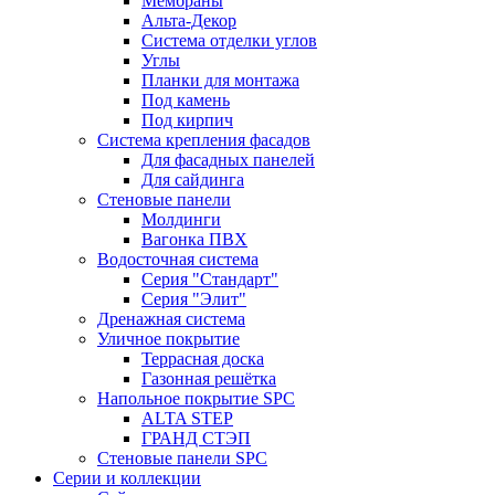
Мембраны
Альта-Декор
Система отделки углов
Углы
Планки для монтажа
Под камень
Под кирпич
Система крепления фасадов
Для фасадных панелей
Для сайдинга
Стеновые панели
Молдинги
Вагонка ПВХ
Водосточная система
Серия "Стандарт"
Серия "Элит"
Дренажная система
Уличное покрытие
Террасная доска
Газонная решётка
Напольное покрытие SPC
ALTA STEP
ГРАНД СТЭП
Стеновые панели SPC
Серии и коллекции