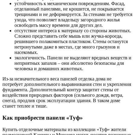
устойчивость к механическим повреждениям. Фасад,
отделанный панелями, не крошится, не покрывается
трещинами и не деформируется. За стенами не требуется
ухода, что позволяет владельцу загородного жилья
освободить массу времени для других дел.
отсутствие интереса к материалу со стороны животных.
Сложно представить себе мышь или жучка-короеда,
решившего полакомиться пластиком. Стены останутся
нетронутыми даже в местах, где много грызунов и
насекомых.
экологичность. Панели не выделяют вредных веществ и
неприятных запахов – они абсолютно безопасны для
человека и домашних животных.
Из-за незначительного веса панелей отделка дома не
потребует дополнительного выравнивания стен и укрепления
фундамента. Дополнительный контур защитит стены от
воздействия природных факторов (сильного дождя, ветра,
снега), продлив срок эксплуатации здания. В таком доме
станет теплее и тише.
Как приобрести панели «Туф»
Купить отделочные материалы из коллекции «Туф» жители
подмосковной Каширы и Михнево могут, посетив розничные